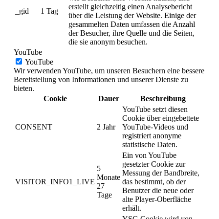
erstellt gleichzeitig einen Analysebericht
_gid
1 Tag
über die Leistung der Website. Einige der
gesammelten Daten umfassen die Anzahl
der Besucher, ihre Quelle und die Seiten,
die sie anonym besuchen.
YouTube
YouTube
Wir verwenden YouTube, um unseren Besuchern eine bessere
Bereitstellung von Informationen und unserer Dienste zu
bieten.
Cookie
Dauer
Beschreibung
YouTube setzt diesen
Cookie über eingebettete
CONSENT
2 Jahr
YouTube-Videos und
registriert anonyme
statistische Daten.
Ein von YouTube
gesetzter Cookie zur
5
Messung der Bandbreite,
Monate
VISITOR_INFO1_LIVE
das bestimmt, ob der
27
Benutzer die neue oder
Tage
alte Player-Oberfläche
erhält.
YSC-Cookie wird von