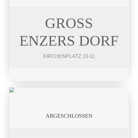
GROSS
KIRCHENPL.
37 Mietobjekte 41-135 m²
ENZERS DORF
JETZT ANSEHEN
KIRCHENPLATZ 10-11
ABGESCHLOSSEN