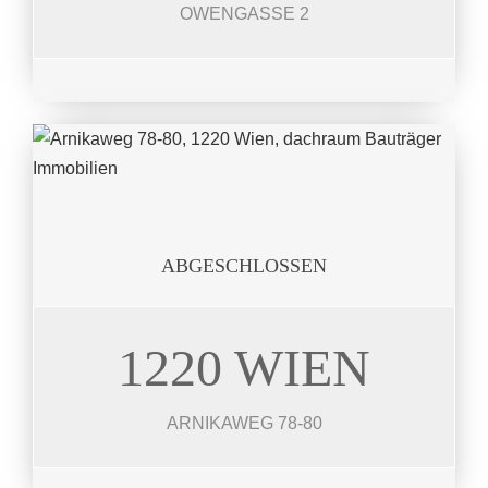
OWENGASSE 2
JETZT ANSEHEN
ABGESCHLOSSEN
1220 WIEN
ARNIKAWEG
8 Wohnhäuser 119 – 130 m²
ARNIKAWEG 78-80
JETZT ANSEHEN