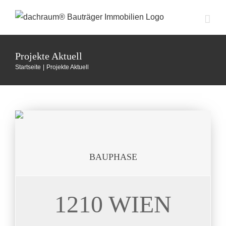
Zum
Inhalt
springen
Projekte Aktuell
Startseite
Projekte Aktuell
BAUPHASE
1210 WIEN
STAMMERSD. STR.
19 Einheiten 35 – 103 m²