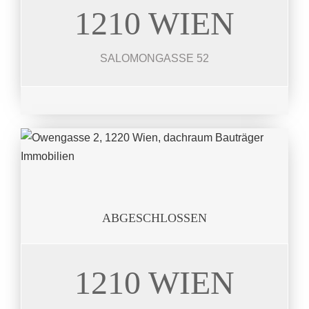
1210 WIEN
SALOMONG.
9 Wohneinheiten 43 – 92 m²
SALOMONGASSE 52
JETZT ANSEHEN
ABGESCHLOSSEN
1210 WIEN
OWENG.
7 Wohneinheiten 35 – 85 m²