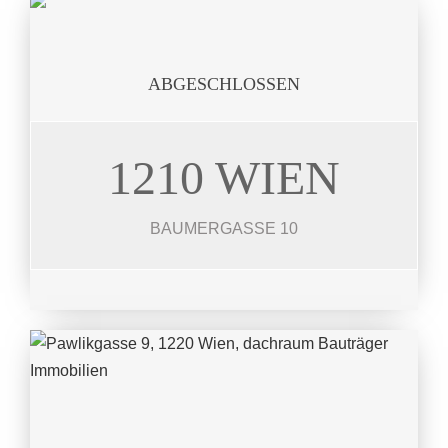
ABGESCHLOSSEN
1210 WIEN
BAUMERG.
23 Mietobjekte 41-112 m²
BAUMERGASSE 10
JETZT ANSEHEN