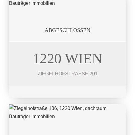
ABGESCHLOSSEN
1220 WIEN
ZIEGELHOFSTR.
2 Häuser jeweils 149 m²
ZIEGELHOFSTRASSE 201
JETZT ANSEHEN