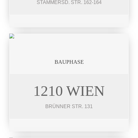
STAMMERSD. STR. 162-164
JETZT ANSEHEN
BAUPHASE
1210 WIEN
BRÜNNER STR.
26 Einheiten 32 – 78 m²
BRÜNNER STR. 131
JETZT ANSEHEN