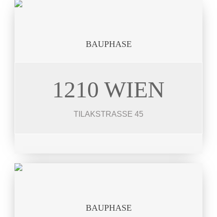
BAUPHASE
1210 WIEN
TILAKSTR.
8 Einheiten 96 – 162 m²
TILAKSTRASSE 45
JETZT ANSEHEN
BAUPHASE