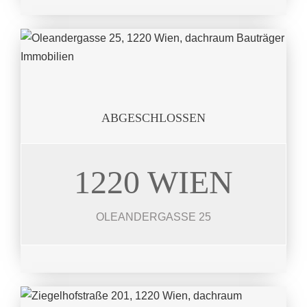
ABGESCHLOSSEN
1220 WIEN
OLEANDERG.
7 Wohneinheiten 42 – 127 m²
OLEANDERGASSE 25
JETZT ANSEHEN