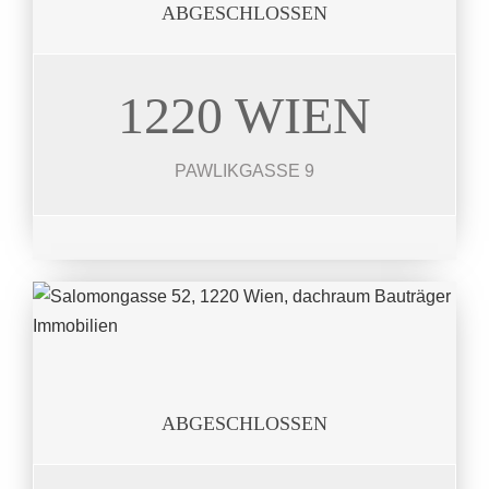
ABGESCHLOSSEN
1220 WIEN
PAWLIKG.
35 Wohneinheiten 40 – 89 m²
PAWLIKGASSE 9
JETZT ANSEHEN
ABGESCHLOSSEN