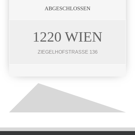
ABGESCHLOSSEN
1220 WIEN
ZIEGELHOFSTR.
4 Häuser 130 – 170 m²
ZIEGELHOFSTRASSE 136
JETZT ANSEHEN