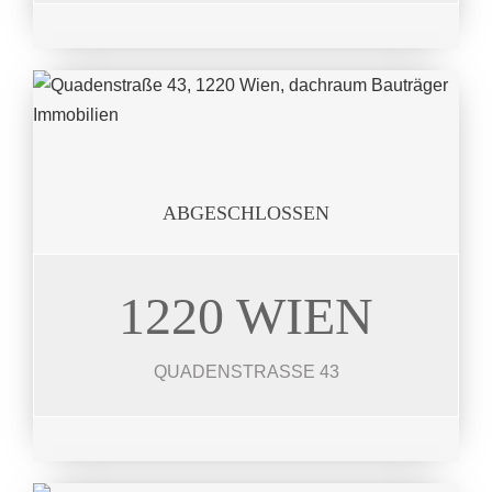
JETZT ANSEHEN
ABGESCHLOSSEN
1220 WIEN
QUADENSTR.
18 Wohneinheiten 35-110 m²
QUADENSTRASSE 43
JETZT ANSEHEN