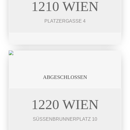
1210 WIEN
PLATZERG.
26 Einheiten 42 – 105 m²
PLATZERGASSE 4
JETZT ANSEHEN
ABGESCHLOSSEN
1220 WIEN
SÜSSENBR.PL.
25 Wohneinheiten 39-112 m²
SÜSSENBRUNNERPLATZ 10