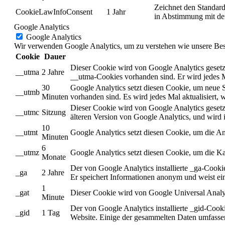
Zeichnet den Standard
CookieLawInfoConsent
1 Jahr
in Abstimmung mit de
Google Analytics
Google Analytics
Wir verwenden Google Analytics, um zu verstehen wie unsere Besuc
Cookie
Dauer
Dieser Cookie wird von Google Analytics gesetzt
__utma
2 Jahre
__utma-Cookies vorhanden sind. Er wird jedes M
30
Google Analytics setzt diesen Cookie, um neue 
__utmb
Minuten
vorhanden sind. Es wird jedes Mal aktualisiert
Dieser Cookie wird von Google Analytics gesetzt
__utmc
Sitzung
älteren Version von Google Analytics, und wir
10
__utmt
Google Analytics setzt diesen Cookie, um die A
Minuten
6
__utmz
Google Analytics setzt diesen Cookie, um die Ka
Monate
Der von Google Analytics installierte _ga-Cook
_ga
2 Jahre
Er speichert Informationen anonym und weist ei
1
_gat
Dieser Cookie wird von Google Universal Analyti
Minute
Der von Google Analytics installierte _gid-Cooki
_gid
1 Tag
Website. Einige der gesammelten Daten umfassen