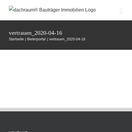
Zum
Inhalt
springen
vertrauen_2020-04-16
Startseite
Bieterportal
vertrauen_2020-04-16