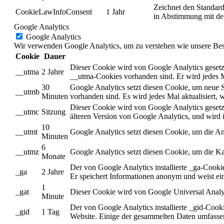
Zeichnet den Standard
CookieLawInfoConsent
1 Jahr
in Abstimmung mit de
Google Analytics
Google Analytics
Wir verwenden Google Analytics, um zu verstehen wie unsere Besuc
Cookie
Dauer
Dieser Cookie wird von Google Analytics gesetzt
__utma
2 Jahre
__utma-Cookies vorhanden sind. Er wird jedes M
30
Google Analytics setzt diesen Cookie, um neue 
__utmb
Minuten
vorhanden sind. Es wird jedes Mal aktualisiert
Dieser Cookie wird von Google Analytics gesetzt
__utmc
Sitzung
älteren Version von Google Analytics, und wir
10
__utmt
Google Analytics setzt diesen Cookie, um die A
Minuten
6
__utmz
Google Analytics setzt diesen Cookie, um die Ka
Monate
Der von Google Analytics installierte _ga-Cook
_ga
2 Jahre
Er speichert Informationen anonym und weist ei
1
_gat
Dieser Cookie wird von Google Universal Analyti
Minute
Der von Google Analytics installierte _gid-Cooki
_gid
1 Tag
Website. Einige der gesammelten Daten umfassen