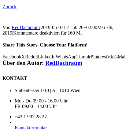
Zurück
Von
RedDachraum
|
2019-05-07T21:50:26+02:00
Mai 7th,
2019
|
Kommentare deaktiviert
für 160 Mi
Share This Story, Choose Your Platform!
Facebook
X
Reddit
LinkedIn
WhatsApp
Tumblr
Pinterest
Vk
E-Mail
Über den Autor:
RedDachraum
KONTAKT
Stubenbastei 1/10 | A - 1010 Wien
Mo - Do 09.00 - 16.00 Uhr
FR 09.00 - 14.00 Uhr
+43 1 997 28 27
Kontaktformular