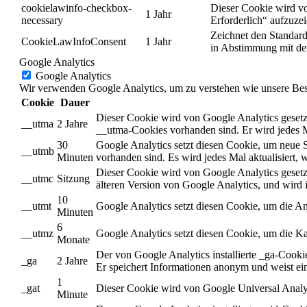
cookielawinfo-checkbox-
Dieser Cookie wird vo
1 Jahr
necessary
Erforderlich“ aufzuze
Zeichnet den Standard
CookieLawInfoConsent
1 Jahr
in Abstimmung mit de
Google Analytics
Google Analytics
Wir verwenden Google Analytics, um zu verstehen wie unsere Besuc
Cookie
Dauer
Dieser Cookie wird von Google Analytics gesetzt
__utma
2 Jahre
__utma-Cookies vorhanden sind. Er wird jedes M
30
Google Analytics setzt diesen Cookie, um neue 
__utmb
Minuten
vorhanden sind. Es wird jedes Mal aktualisiert
Dieser Cookie wird von Google Analytics gesetzt
__utmc
Sitzung
älteren Version von Google Analytics, und wir
10
__utmt
Google Analytics setzt diesen Cookie, um die A
Minuten
6
__utmz
Google Analytics setzt diesen Cookie, um die Ka
Monate
Der von Google Analytics installierte _ga-Cook
_ga
2 Jahre
Er speichert Informationen anonym und weist ei
1
_gat
Dieser Cookie wird von Google Universal Analyti
Minute