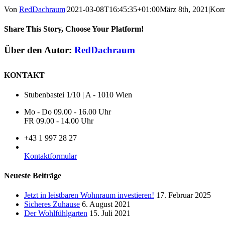
Von
RedDachraum
|
2021-03-08T16:45:35+01:00
März 8th, 2021
|
Komm
Share This Story, Choose Your Platform!
Facebook
X
Reddit
LinkedIn
WhatsApp
Tumblr
Pinterest
Vk
E-
Über den Autor:
RedDachraum
Mail
KONTAKT
Stubenbastei 1/10 | A - 1010 Wien
Mo - Do 09.00 - 16.00 Uhr
FR 09.00 - 14.00 Uhr
+43 1 997 28 27
Kontaktformular
Neueste Beiträge
Jetzt in leistbaren Wohnraum investieren!
17. Februar 2025
Sicheres Zuhause
6. August 2021
Der Wohlfühlgarten
15. Juli 2021