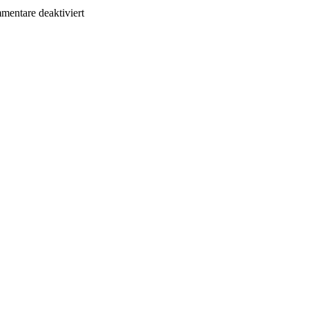
für
entare deaktiviert