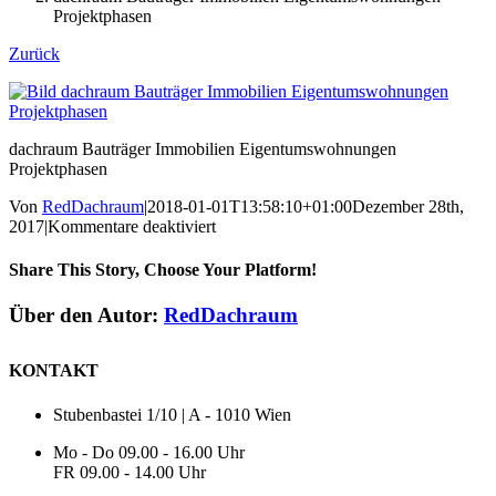
Projektphasen
Zurück
dachraum Bauträger Immobilien Eigentumswohnungen
Projektphasen
Von
RedDachraum
|
2018-01-01T13:58:10+01:00
Dezember 28th,
für
2017
|
Kommentare deaktiviert
dachraum
Bauträger
Share This Story, Choose Your Platform!
Immobilien
Eigentumswohnungen
Facebook
X
Reddit
LinkedIn
WhatsApp
Tumblr
Pinterest
Vk
E-
Über den Autor:
RedDachraum
Projektphasen
Mail
KONTAKT
Stubenbastei 1/10 | A - 1010 Wien
Mo - Do 09.00 - 16.00 Uhr
FR 09.00 - 14.00 Uhr