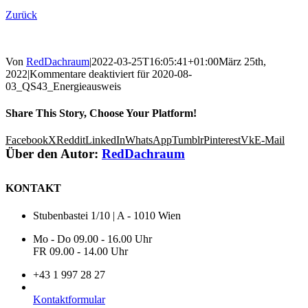
Zurück
Von
RedDachraum
|
2022-03-25T16:05:41+01:00
März 25th,
2022
|
Kommentare deaktiviert
für 2020-08-
03_QS43_Energieausweis
Share This Story, Choose Your Platform!
Facebook
X
Reddit
LinkedIn
WhatsApp
Tumblr
Pinterest
Vk
E-Mail
Über den Autor:
RedDachraum
KONTAKT
Stubenbastei 1/10 | A - 1010 Wien
Mo - Do 09.00 - 16.00 Uhr
FR 09.00 - 14.00 Uhr
+43 1 997 28 27
Kontaktformular