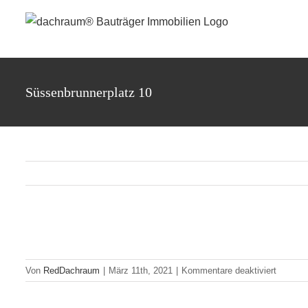
Zum
Inhalt
springen
Süssenbrunnerplatz 10
für
Von
RedDachraum
|
März 11th, 2021
|
Kommentare deaktiviert
Süssenb
10