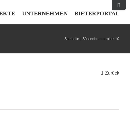
Toggle
Sliding
EKTE
UNTERNEHMEN
BIETERPORTAL
Bar
Area
Startseite
Süssenbrunnerplatz 10
Zurück