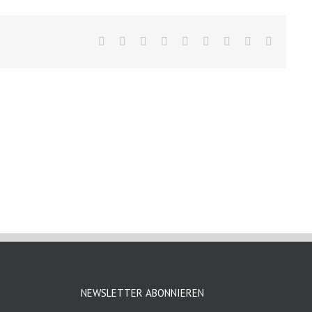
Facebook
X
Reddit
LinkedIn
WhatsApp
Tumblr
Pinterest
Vk
E-
Mail
NEWSLETTER ABONNIEREN