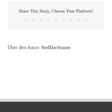
Share This Story, Choose Your Platform!
Facebook
X
Reddit
LinkedIn
WhatsApp
Tumblr
Pinterest
Vk
E-
Mail
Über den Autor:
RedDachraum