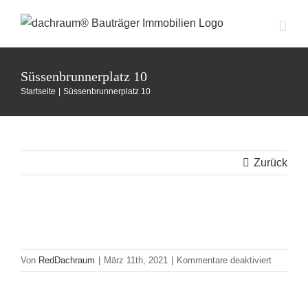
Zum
Inhalt
springen
Süssenbrunnerplatz 10
Startseite
Süssenbrunnerplatz 10
Zurück
für
Von
RedDachraum
|
März 11th, 2021
|
Kommentare deaktiviert
Süssenbr
10