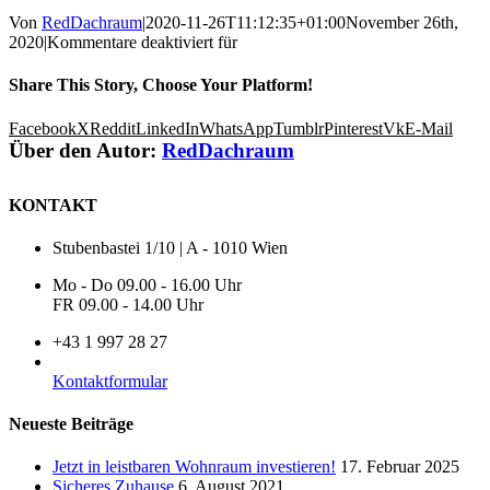
Von
RedDachraum
|
2020-11-26T11:12:35+01:00
November 26th,
2020
|
Kommentare deaktiviert
für
Share This Story, Choose Your Platform!
Facebook
X
Reddit
LinkedIn
WhatsApp
Tumblr
Pinterest
Vk
E-Mail
Über den Autor:
RedDachraum
KONTAKT
Stubenbastei 1/10 | A - 1010 Wien
Mo - Do 09.00 - 16.00 Uhr
FR 09.00 - 14.00 Uhr
+43 1 997 28 27
Kontaktformular
Neueste Beiträge
Jetzt in leistbaren Wohnraum investieren!
17. Februar 2025
Sicheres Zuhause
6. August 2021