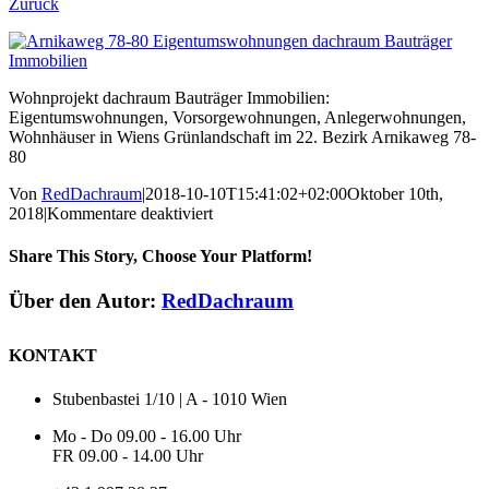
Zurück
Wohnprojekt dachraum Bauträger Immobilien:
Eigentumswohnungen, Vorsorgewohnungen, Anlegerwohnungen,
Wohnhäuser in Wiens Grünlandschaft im 22. Bezirk Arnikaweg 78-
80
Von
RedDachraum
|
2018-10-10T15:41:02+02:00
Oktober 10th,
für
2018
|
Kommentare deaktiviert
Bild_Carousel_1
Share This Story, Choose Your Platform!
Facebook
X
Reddit
LinkedIn
WhatsApp
Tumblr
Pinterest
Vk
E-
Über den Autor:
RedDachraum
Mail
KONTAKT
Stubenbastei 1/10 | A - 1010 Wien
Mo - Do 09.00 - 16.00 Uhr
FR 09.00 - 14.00 Uhr