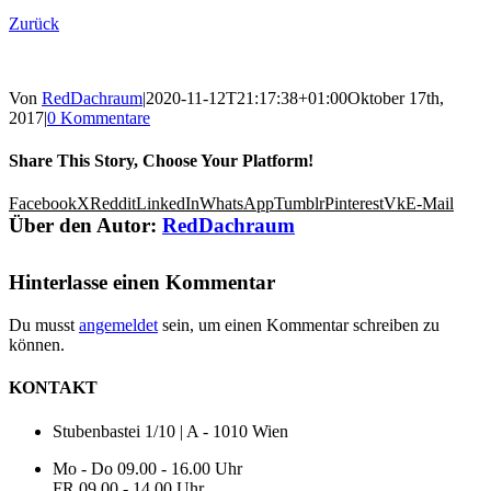
Zurück
Von
RedDachraum
|
2020-11-12T21:17:38+01:00
Oktober 17th,
2017
|
0 Kommentare
Share This Story, Choose Your Platform!
Facebook
X
Reddit
LinkedIn
WhatsApp
Tumblr
Pinterest
Vk
E-Mail
Über den Autor:
RedDachraum
Hinterlasse einen Kommentar
Du musst
angemeldet
sein, um einen Kommentar schreiben zu
können.
KONTAKT
Stubenbastei 1/10 | A - 1010 Wien
Mo - Do 09.00 - 16.00 Uhr
FR 09.00 - 14.00 Uhr