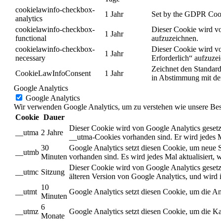
cookielawinfo-checkbox-
1 Jahr
Set by the GDPR Cookie
analytics
cookielawinfo-checkbox-
Dieser Cookie wird vo
1 Jahr
functional
aufzuzeichnen.
cookielawinfo-checkbox-
Dieser Cookie wird vo
1 Jahr
necessary
Erforderlich“ aufzuze
Zeichnet den Standard
CookieLawInfoConsent
1 Jahr
in Abstimmung mit de
Google Analytics
Google Analytics
Wir verwenden Google Analytics, um zu verstehen wie unsere Besuc
Cookie
Dauer
Dieser Cookie wird von Google Analytics gesetzt
__utma
2 Jahre
__utma-Cookies vorhanden sind. Er wird jedes M
30
Google Analytics setzt diesen Cookie, um neue 
__utmb
Minuten
vorhanden sind. Es wird jedes Mal aktualisiert
Dieser Cookie wird von Google Analytics gesetzt
__utmc
Sitzung
älteren Version von Google Analytics, und wir
10
__utmt
Google Analytics setzt diesen Cookie, um die A
Minuten
6
__utmz
Google Analytics setzt diesen Cookie, um die Ka
Monate