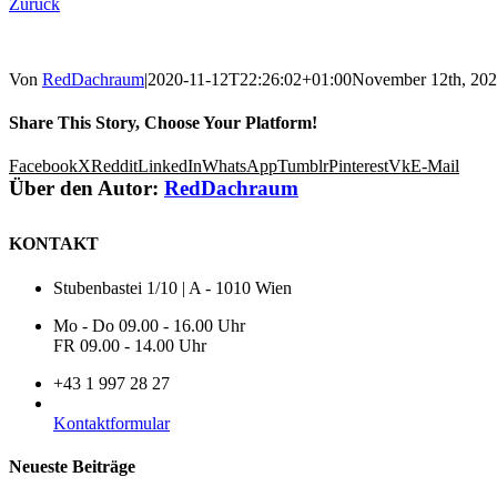
Zurück
Von
RedDachraum
|
2020-11-12T22:26:02+01:00
November 12th, 20
Share This Story, Choose Your Platform!
Facebook
X
Reddit
LinkedIn
WhatsApp
Tumblr
Pinterest
Vk
E-Mail
Über den Autor:
RedDachraum
KONTAKT
Stubenbastei 1/10 | A - 1010 Wien
Mo - Do 09.00 - 16.00 Uhr
FR 09.00 - 14.00 Uhr
+43 1 997 28 27
Kontaktformular
Neueste Beiträge