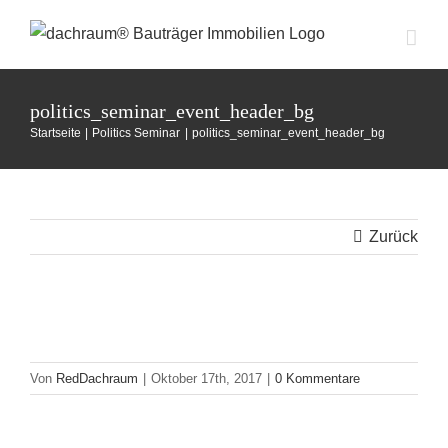
Zum
Inhalt
springen
politics_seminar_event_header_bg
Startseite
Politics Seminar
politics_seminar_event_header_bg
Zurück
Von
RedDachraum
|
Oktober 17th, 2017
|
0 Kommentare