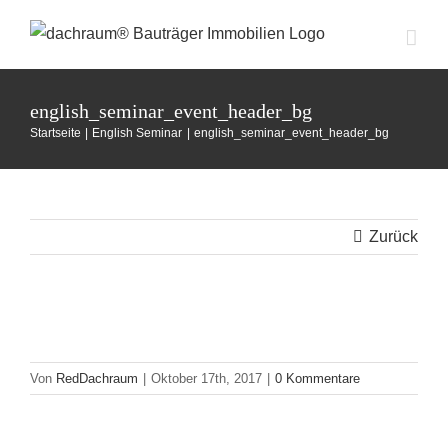
Zum
Inhalt
springen
english_seminar_event_header_bg
Startseite
English Seminar
english_seminar_event_header_bg
Zurück
Von
RedDachraum
|
Oktober 17th, 2017
|
0 Kommentare