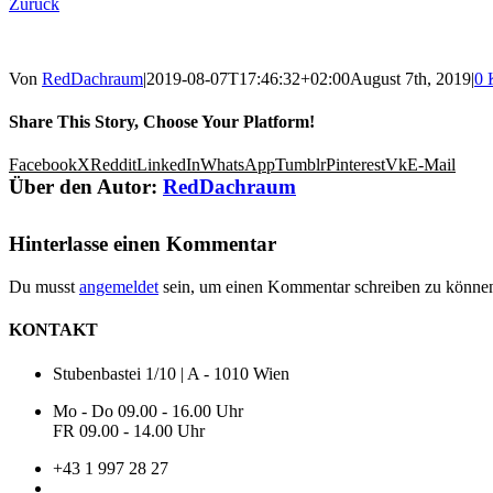
Zurück
Von
RedDachraum
|
2019-08-07T17:46:32+02:00
August 7th, 2019
|
0 
Share This Story, Choose Your Platform!
Facebook
X
Reddit
LinkedIn
WhatsApp
Tumblr
Pinterest
Vk
E-Mail
Über den Autor:
RedDachraum
Hinterlasse einen Kommentar
Du musst
angemeldet
sein, um einen Kommentar schreiben zu könne
KONTAKT
Stubenbastei 1/10 | A - 1010 Wien
Mo - Do 09.00 - 16.00 Uhr
FR 09.00 - 14.00 Uhr
+43 1 997 28 27