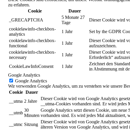
zu erfahren.
Cookie
Dauer
5 Monate 27
_GRECAPTCHA
Dieser Cookie wird vo
Tage
cookielawinfo-checkbox-
1 Jahr
Set by the GDPR Cookie
analytics
cookielawinfo-checkbox-
Dieser Cookie wird vo
1 Jahr
functional
aufzuzeichnen.
cookielawinfo-checkbox-
Dieser Cookie wird vo
1 Jahr
necessary
Erforderlich“ aufzuze
Zeichnet den Standard
CookieLawInfoConsent
1 Jahr
in Abstimmung mit de
Google Analytics
Google Analytics
Wir verwenden Google Analytics, um zu verstehen wie unsere Besuc
Cookie
Dauer
Dieser Cookie wird von Google Analytics gesetzt
__utma
2 Jahre
__utma-Cookies vorhanden sind. Er wird jedes M
30
Google Analytics setzt diesen Cookie, um neue 
__utmb
Minuten
vorhanden sind. Es wird jedes Mal aktualisiert
Dieser Cookie wird von Google Analytics gesetzt
__utmc
Sitzung
älteren Version von Google Analytics, und wir