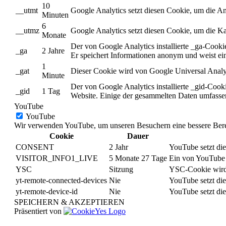
10
__utmt
Google Analytics setzt diesen Cookie, um die A
Minuten
6
__utmz
Google Analytics setzt diesen Cookie, um die Ka
Monate
Der von Google Analytics installierte _ga-Cook
_ga
2 Jahre
Er speichert Informationen anonym und weist ei
1
_gat
Dieser Cookie wird von Google Universal Analyti
Minute
Der von Google Analytics installierte _gid-Cooki
_gid
1 Tag
Website. Einige der gesammelten Daten umfassen
YouTube
YouTube
Wir verwenden YouTube, um unseren Besuchern eine bessere Bereit
Cookie
Dauer
CONSENT
2 Jahr
YouTube setzt die
VISITOR_INFO1_LIVE
5 Monate 27 Tage
Ein von YouTube g
YSC
Sitzung
YSC-Cookie wird 
yt-remote-connected-devices
Nie
YouTube setzt die
yt-remote-device-id
Nie
YouTube setzt die
SPEICHERN & AKZEPTIEREN
Präsentiert von