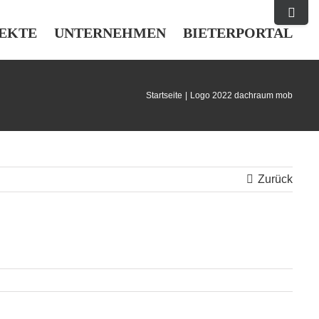
Toggle
Sliding
EKTE
UNTERNEHMEN
BIETERPORTAL
Bar
Area
Startseite
Logo 2022 dachraum mob
Zurück