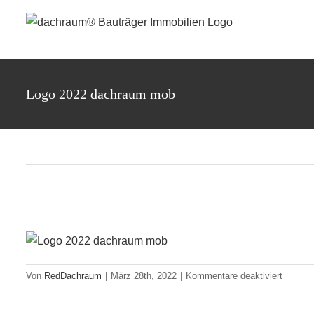
Zum
Inhalt
springen
Logo 2022 dachraum mob
für
Von
RedDachraum
|
März 28th, 2022
|
Kommentare deaktiviert
Logo
2022