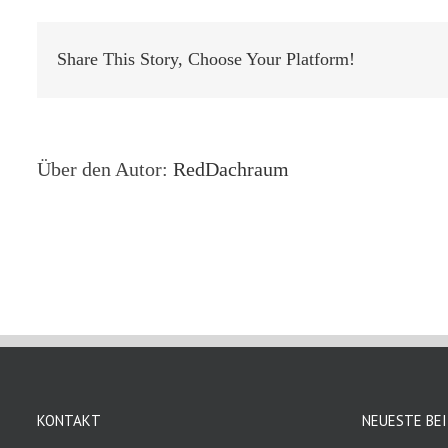
dachra
mob
Share This Story, Choose Your Platform!
Über den Autor:
RedDachraum
KONTAKT
NEUESTE BE