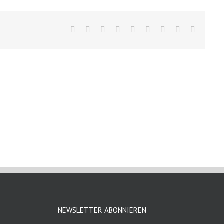
Facebook
X
Reddit
LinkedIn
WhatsApp
Tumblr
Pinterest
Vk
E-
Mail
NEWSLETTER ABONNIEREN