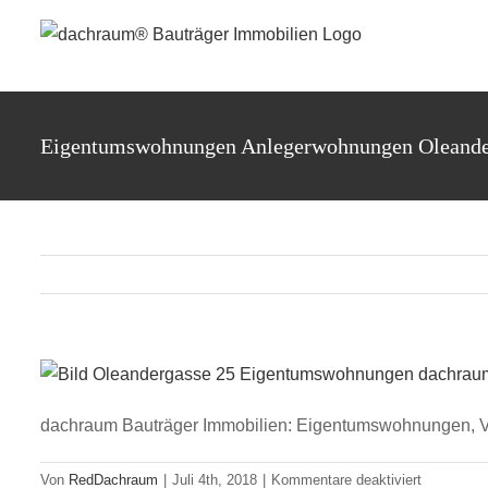
Zum
Inhalt
springen
Eigentumswohnungen Anlegerwohnungen Oleande
dachraum Bauträger Immobilien: Eigentumswohnungen, V
für
Von
RedDachraum
|
Juli 4th, 2018
|
Kommentare deaktiviert