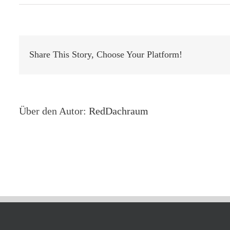
Eigentum
Anlegerwo
Oleanderg
25
Share This Story, Choose Your Platform!
Über den Autor:
RedDachraum