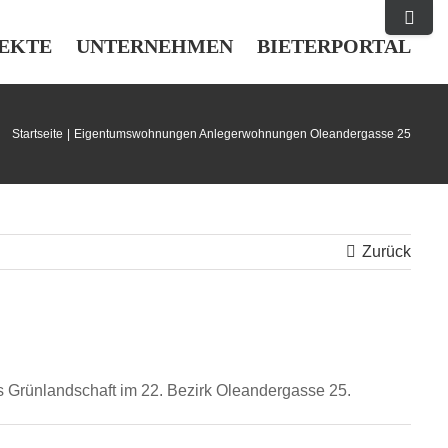
Toggle
Sliding
EKTE
UNTERNEHMEN
BIETERPORTAL
Bar
Area
Startseite
Eigentumswohnungen Anlegerwohnungen Oleandergasse 25
Zurück
rünlandschaft im 22. Bezirk Oleandergasse 25.