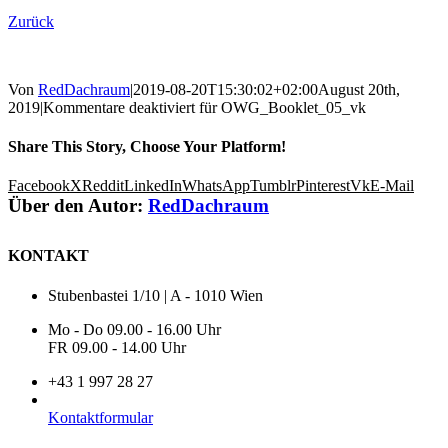
Zurück
Von
RedDachraum
|
2019-08-20T15:30:02+02:00
August 20th,
2019
|
Kommentare deaktiviert
für OWG_Booklet_05_vk
Share This Story, Choose Your Platform!
Facebook
X
Reddit
LinkedIn
WhatsApp
Tumblr
Pinterest
Vk
E-Mail
Über den Autor:
RedDachraum
KONTAKT
Stubenbastei 1/10 | A - 1010 Wien
Mo - Do 09.00 - 16.00 Uhr
FR 09.00 - 14.00 Uhr
+43 1 997 28 27
Kontaktformular