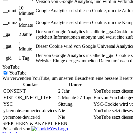
Version von Google Analytics, und wird in Verbin
10
__utmt
Google Analytics setzt diesen Cookie, um die Anf
Minuten
6
__utmz
Google Analytics setzt diesen Cookie, um die Kampa
Monate
Der von Google Analytics installierte _ga-Cookie 
_ga
2 Jahre
speichert Informationen anonym und weist eine zuf
1
_gat
Dieser Cookie wird von Google Universal Analytics 
Minute
Der von Google Analytics installierte _gid-Cookie s
_gid
1 Tag
Website. Einige der gesammelten Daten umfassen di
YouTube
YouTube
Wir verwenden YouTube, um unseren Besuchern eine bessere Bereitste
Cookie
Dauer
CONSENT
2 Jahr
YouTube setzt diesen
VISITOR_INFO1_LIVE
5 Monate 27 Tage
Ein von YouTube gese
YSC
Sitzung
YSC-Cookie wird von
yt-remote-connected-devices
Nie
YouTube setzt dieses
yt-remote-device-id
Nie
YouTube setzt diesen
SPEICHERN & AKZEPTIEREN
Präsentiert von