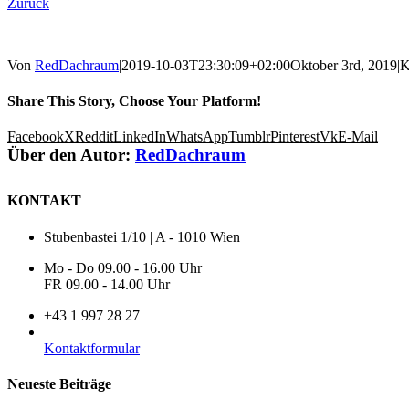
Zurück
Von
RedDachraum
|
2019-10-03T23:30:09+02:00
Oktober 3rd, 2019
|
K
Share This Story, Choose Your Platform!
Facebook
X
Reddit
LinkedIn
WhatsApp
Tumblr
Pinterest
Vk
E-Mail
Über den Autor:
RedDachraum
KONTAKT
Stubenbastei 1/10 | A - 1010 Wien
Mo - Do 09.00 - 16.00 Uhr
FR 09.00 - 14.00 Uhr
+43 1 997 28 27
Kontaktformular
Neueste Beiträge