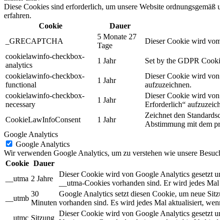
Diese Cookies sind erforderlich, um unsere Website ordnungsgemäß u
erfahren.
Cookie
Dauer
5 Monate 27
_GRECAPTCHA
Dieser Cookie wird vom 
Tage
cookielawinfo-checkbox-
1 Jahr
Set by the GDPR Cookie C
analytics
cookielawinfo-checkbox-
Dieser Cookie wird von
1 Jahr
functional
aufzuzeichnen.
cookielawinfo-checkbox-
Dieser Cookie wird von 
1 Jahr
necessary
Erforderlich“ aufzuzeic
Zeichnet den Standardsc
CookieLawInfoConsent
1 Jahr
Abstimmung mit dem pr
Google Analytics
Google Analytics
Wir verwenden Google Analytics, um zu verstehen wie unsere Besucher
Cookie
Dauer
Dieser Cookie wird von Google Analytics gesetzt un
__utma
2 Jahre
__utma-Cookies vorhanden sind. Er wird jedes Mal 
30
Google Analytics setzt diesen Cookie, um neue Sit
__utmb
Minuten
vorhanden sind. Es wird jedes Mal aktualisiert, we
Dieser Cookie wird von Google Analytics gesetzt und
__utmc
Sitzung