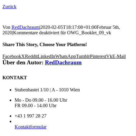
Zurück
Von
RedDachraum
|
2020-02-05T18:17:08+01:00
Februar 5th,
2020
|
Kommentare deaktiviert
für OWG_Booklet_09_vk
Share This Story, Choose Your Platform!
Facebook
X
Reddit
LinkedIn
WhatsApp
Tumblr
Pinterest
Vk
E-Mail
Über den Autor:
RedDachraum
KONTAKT
Stubenbastei 1/10 | A - 1010 Wien
Mo - Do 09.00 - 16.00 Uhr
FR 09.00 - 14.00 Uhr
+43 1 997 28 27
Kontaktformular