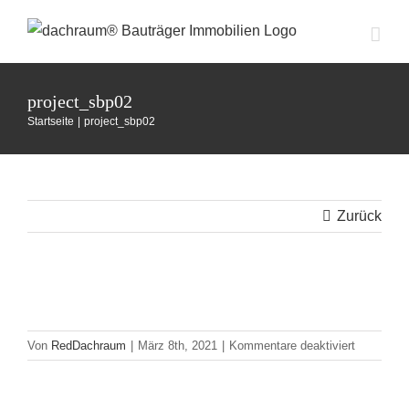
Zum
Inhalt
springen
project_sbp02
Startseite
project_sbp02
Zurück
für
Von
RedDachraum
|
März 8th, 2021
|
Kommentare deaktiviert
project_s