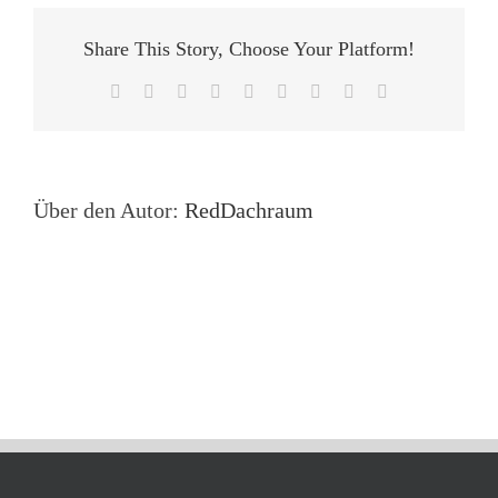
Share This Story, Choose Your Platform!
Facebook
X
Reddit
LinkedIn
WhatsApp
Tumblr
Pinterest
Vk
E-
Mail
Über den Autor:
RedDachraum