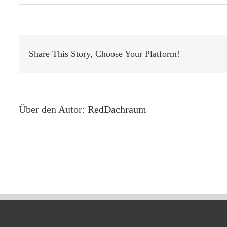
Ei
An
Ol
25
Share This Story, Choose Your Platform!
Über den Autor:
RedDachraum