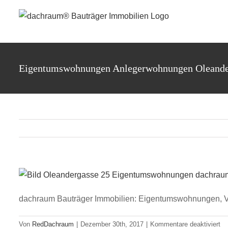
Zum
Inhalt
springen
Eigentumswohnungen Anlegerwohnungen Oleande
dachraum Bauträger Immobilien: Eigentumswohnungen, V
für
Von
RedDachraum
|
Dezember 30th, 2017
|
Kommentare deaktiviert