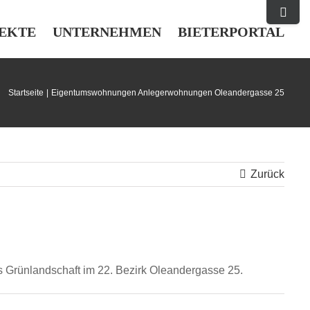
Toggle
Sliding
EKTE
UNTERNEHMEN
BIETERPORTAL
Bar
Area
Startseite
Eigentumswohnungen Anlegerwohnungen Oleandergasse 25
Zurück
rünlandschaft im 22. Bezirk Oleandergasse 25.