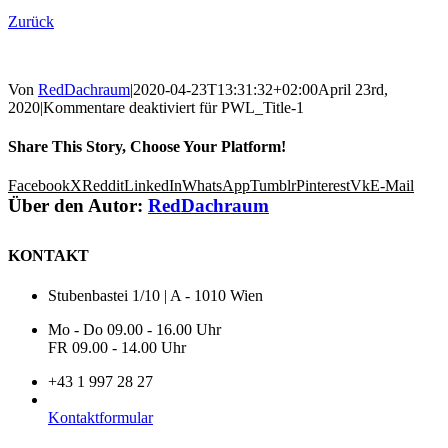
Zurück
Von
RedDachraum
|
2020-04-23T13:31:32+02:00
April 23rd,
2020
|
Kommentare deaktiviert
für PWL_Title-1
Share This Story, Choose Your Platform!
Facebook
X
Reddit
LinkedIn
WhatsApp
Tumblr
Pinterest
Vk
E-Mail
Über den Autor:
RedDachraum
KONTAKT
Stubenbastei 1/10 | A - 1010 Wien
Mo - Do 09.00 - 16.00 Uhr
FR 09.00 - 14.00 Uhr
+43 1 997 28 27
Kontaktformular