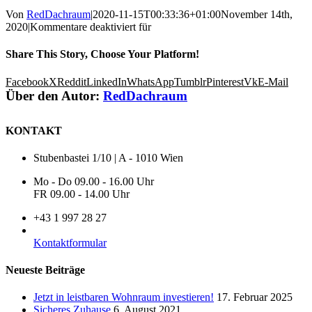
Von
RedDachraum
|
2020-11-15T00:33:36+01:00
November 14th,
2020
|
Kommentare deaktiviert
für
Share This Story, Choose Your Platform!
Facebook
X
Reddit
LinkedIn
WhatsApp
Tumblr
Pinterest
Vk
E-Mail
Über den Autor:
RedDachraum
KONTAKT
Stubenbastei 1/10 | A - 1010 Wien
Mo - Do 09.00 - 16.00 Uhr
FR 09.00 - 14.00 Uhr
+43 1 997 28 27
Kontaktformular
Neueste Beiträge
Jetzt in leistbaren Wohnraum investieren!
17. Februar 2025
Sicheres Zuhause
6. August 2021