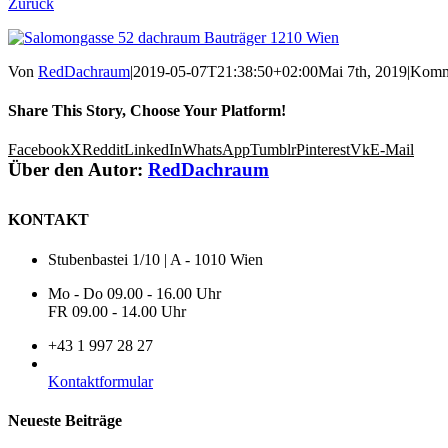
Zurück
Von
RedDachraum
|
2019-05-07T21:38:50+02:00
Mai 7th, 2019
|
Komme
Share This Story, Choose Your Platform!
Facebook
X
Reddit
LinkedIn
WhatsApp
Tumblr
Pinterest
Vk
E-Mail
Über den Autor:
RedDachraum
KONTAKT
Stubenbastei 1/10 | A - 1010 Wien
Mo - Do 09.00 - 16.00 Uhr
FR 09.00 - 14.00 Uhr
+43 1 997 28 27
Kontaktformular
Neueste Beiträge