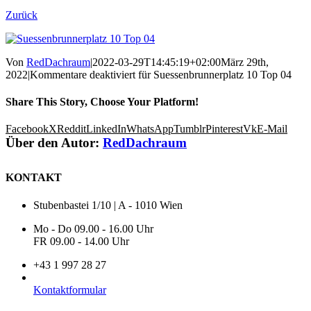
Zurück
Von
RedDachraum
|
2022-03-29T14:45:19+02:00
März 29th,
2022
|
Kommentare deaktiviert
für Suessenbrunnerplatz 10 Top 04
Share This Story, Choose Your Platform!
Facebook
X
Reddit
LinkedIn
WhatsApp
Tumblr
Pinterest
Vk
E-Mail
Über den Autor:
RedDachraum
KONTAKT
Stubenbastei 1/10 | A - 1010 Wien
Mo - Do 09.00 - 16.00 Uhr
FR 09.00 - 14.00 Uhr
+43 1 997 28 27
Kontaktformular