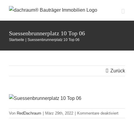
Zum
Inhalt
springen
Suessenbrunnerplatz 10 Top 06
Startseite
Suessenbrunnerplatz 10 Top 06
Zurück
für
Von
RedDachraum
|
März 29th, 2022
|
Kommentare deaktiviert
Suessenb
10
Top