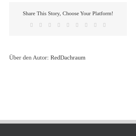
06
Share This Story, Choose Your Platform!
Facebook
X
Reddit
LinkedIn
WhatsApp
Tumblr
Pinterest
Vk
E-
Mail
Über den Autor:
RedDachraum