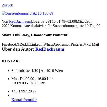
Zurück
Von
RedDachraum
|
2022-03-29T15:51:49+02:00
März 29th,
2022
|
Kommentare deaktiviert
für Suessenbrunnerplatz 10 Top 09
Share This Story, Choose Your Platform!
Facebook
X
Reddit
LinkedIn
WhatsApp
Tumblr
Pinterest
Vk
E-Mail
Über den Autor:
RedDachraum
KONTAKT
Stubenbastei 1/10 | A - 1010 Wien
Mo - Do 09.00 - 16.00 Uhr
FR 09.00 - 14.00 Uhr
+43 1 997 28 27
Kontaktformular