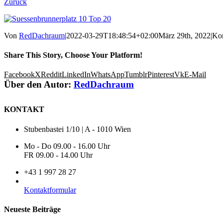
Zurück
Von
RedDachraum
|
2022-03-29T18:48:54+02:00
März 29th, 2022
|
Kom
Share This Story, Choose Your Platform!
Facebook
X
Reddit
LinkedIn
WhatsApp
Tumblr
Pinterest
Vk
E-Mail
Über den Autor:
RedDachraum
KONTAKT
Stubenbastei 1/10 | A - 1010 Wien
Mo - Do 09.00 - 16.00 Uhr
FR 09.00 - 14.00 Uhr
+43 1 997 28 27
Kontaktformular
Neueste Beiträge