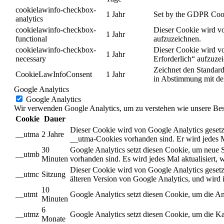
cookielawinfo-checkbox-
1 Jahr
Set by the GDPR Cookie
analytics
cookielawinfo-checkbox-
Dieser Cookie wird vo
1 Jahr
functional
aufzuzeichnen.
cookielawinfo-checkbox-
Dieser Cookie wird vo
1 Jahr
necessary
Erforderlich“ aufzuze
Zeichnet den Standard
CookieLawInfoConsent
1 Jahr
in Abstimmung mit de
Google Analytics
Google Analytics
Wir verwenden Google Analytics, um zu verstehen wie unsere Besuc
Cookie
Dauer
Dieser Cookie wird von Google Analytics gesetzt
__utma
2 Jahre
__utma-Cookies vorhanden sind. Er wird jedes M
30
Google Analytics setzt diesen Cookie, um neue 
__utmb
Minuten
vorhanden sind. Es wird jedes Mal aktualisiert
Dieser Cookie wird von Google Analytics gesetzt
__utmc
Sitzung
älteren Version von Google Analytics, und wir
10
__utmt
Google Analytics setzt diesen Cookie, um die A
Minuten
6
__utmz
Google Analytics setzt diesen Cookie, um die Ka
Monate