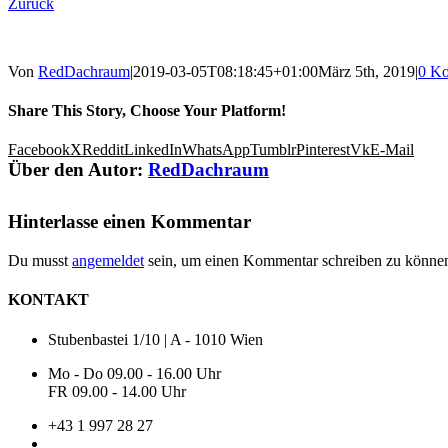
Zurück
Von
RedDachraum
|
2019-03-05T08:18:45+01:00
März 5th, 2019
|
0 K
Share This Story, Choose Your Platform!
Facebook
X
Reddit
LinkedIn
WhatsApp
Tumblr
Pinterest
Vk
E-Mail
Über den Autor:
RedDachraum
Hinterlasse einen Kommentar
Du musst
angemeldet
sein, um einen Kommentar schreiben zu könne
KONTAKT
Stubenbastei 1/10 | A - 1010 Wien
Mo - Do 09.00 - 16.00 Uhr
FR 09.00 - 14.00 Uhr
+43 1 997 28 27