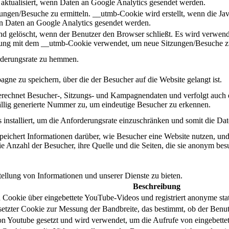
aktualisiert, wenn Daten an Google Analytics gesendet werden.
zungen/Besuche zu ermitteln. __utmb-Cookie wird erstellt, wenn die Ja
nn Daten an Google Analytics gesendet werden.
 gelöscht, wenn der Benutzer den Browser schließt. Es wird verwendet, 
dung mit dem __utmb-Cookie verwendet, um neue Sitzungen/Besuche zu
orderungsrate zu hemmen.
gne zu speichern, über die der Besucher auf die Website gelangt ist.
berechnet Besucher-, Sitzungs- und Kampagnendaten und verfolgt auch 
ällig generierte Nummer zu, um eindeutige Besucher zu erkennen.
installiert, um die Anforderungsrate einzuschränken und somit die Date
peichert Informationen darüber, wie Besucher eine Website nutzen, und e
e Anzahl der Besucher, ihre Quelle und die Seiten, die sie anonym bes
llung von Informationen und unserer Dienste zu bieten.
Beschreibung
 Cookie über eingebettete YouTube-Videos und registriert anonyme stat
tzter Cookie zur Messung der Bandbreite, das bestimmt, ob der Benutze
 Youtube gesetzt und wird verwendet, um die Aufrufe von eingebettet