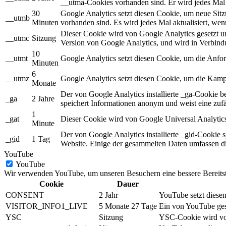
__utma-Cookies vorhanden sind. Er wird jedes Mal 
30
Google Analytics setzt diesen Cookie, um neue Sit
__utmb
Minuten
vorhanden sind. Es wird jedes Mal aktualisiert, we
Dieser Cookie wird von Google Analytics gesetzt und
__utmc
Sitzung
Version von Google Analytics, und wird in Verbin
10
__utmt
Google Analytics setzt diesen Cookie, um die Anf
Minuten
6
__utmz
Google Analytics setzt diesen Cookie, um die Kampa
Monate
Der von Google Analytics installierte _ga-Cookie 
_ga
2 Jahre
speichert Informationen anonym und weist eine zuf
1
_gat
Dieser Cookie wird von Google Universal Analytics 
Minute
Der von Google Analytics installierte _gid-Cookie s
_gid
1 Tag
Website. Einige der gesammelten Daten umfassen di
YouTube
YouTube
Wir verwenden YouTube, um unseren Besuchern eine bessere Bereitste
Cookie
Dauer
CONSENT
2 Jahr
YouTube setzt diesen
VISITOR_INFO1_LIVE
5 Monate 27 Tage
Ein von YouTube gese
YSC
Sitzung
YSC-Cookie wird von