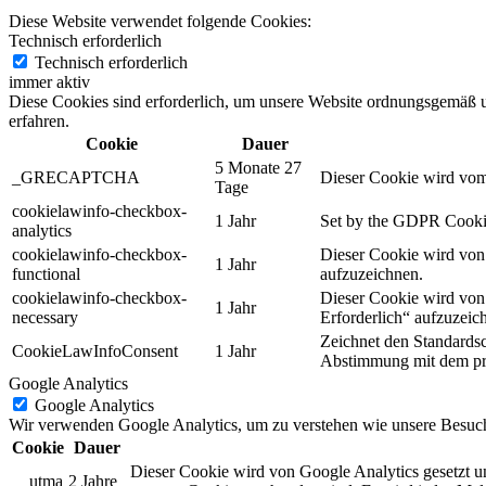
Diese Website verwendet folgende Cookies:
Technisch erforderlich
Technisch erforderlich
immer aktiv
Diese Cookies sind erforderlich, um unsere Website ordnungsgemäß u
erfahren.
Cookie
Dauer
5 Monate 27
_GRECAPTCHA
Dieser Cookie wird vom 
Tage
cookielawinfo-checkbox-
1 Jahr
Set by the GDPR Cookie C
analytics
cookielawinfo-checkbox-
Dieser Cookie wird von
1 Jahr
functional
aufzuzeichnen.
cookielawinfo-checkbox-
Dieser Cookie wird von 
1 Jahr
necessary
Erforderlich“ aufzuzeic
Zeichnet den Standardsc
CookieLawInfoConsent
1 Jahr
Abstimmung mit dem pr
Google Analytics
Google Analytics
Wir verwenden Google Analytics, um zu verstehen wie unsere Besucher
Cookie
Dauer
Dieser Cookie wird von Google Analytics gesetzt un
__utma
2 Jahre