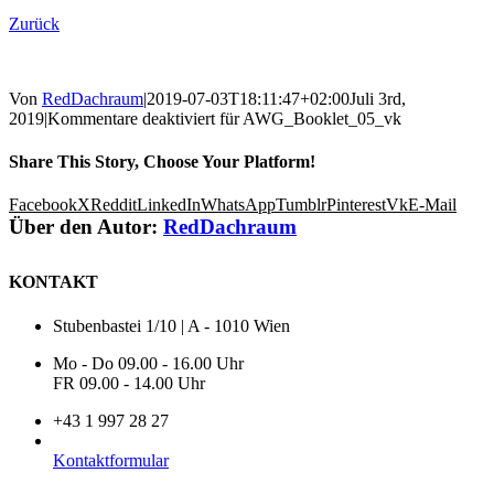
Zurück
Von
RedDachraum
|
2019-07-03T18:11:47+02:00
Juli 3rd,
2019
|
Kommentare deaktiviert
für AWG_Booklet_05_vk
Share This Story, Choose Your Platform!
Facebook
X
Reddit
LinkedIn
WhatsApp
Tumblr
Pinterest
Vk
E-Mail
Über den Autor:
RedDachraum
KONTAKT
Stubenbastei 1/10 | A - 1010 Wien
Mo - Do 09.00 - 16.00 Uhr
FR 09.00 - 14.00 Uhr
+43 1 997 28 27
Kontaktformular