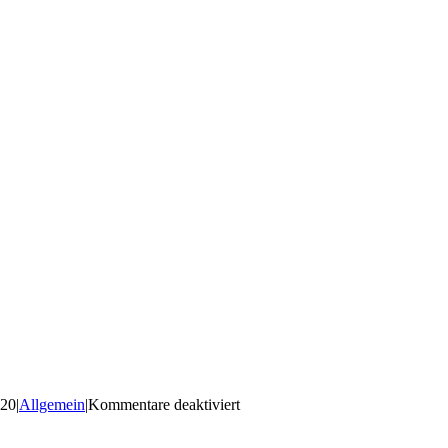
für
020
|
Allgemein
|
Kommentare deaktiviert
Corona
und