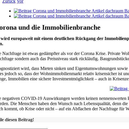
Zurück
Vor
Zeige
grösseres
Bild
orona und die Immobilienbranche
 wird europaweit mit einem deutlichen Rückgang der Immobilienpr
n.
e Nachfrage ist etwas gedämpfter als vor der Corona Krise. Private Wo
chfrage sondern auch das Preisniveau stark rückläufig. Baugrundstücke 
ognostiziert wird, dass Mieten sinken und Eigentumswohnungen sowie E
t es jedoch so, dass der Wohnimmobilienmarkt relativ krisensicher ist u
nge, Immobilien eine sichere Investmentmöglichkeit – auch in Krisenze
e negativen COVID-19 Auswirkungen werden keinen nennenswerten Preis
rden. Die Menschen haben den Wunsch nach Lebensqualität, denn die 
ch kommt, ob Krise oder nicht – auf ein Abflachen der Nachfrage für Wo
ile diesen Beitrag!